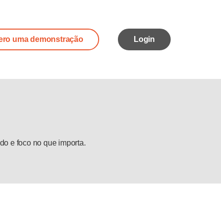
ero uma demonstração
Login
do e foco no que importa.