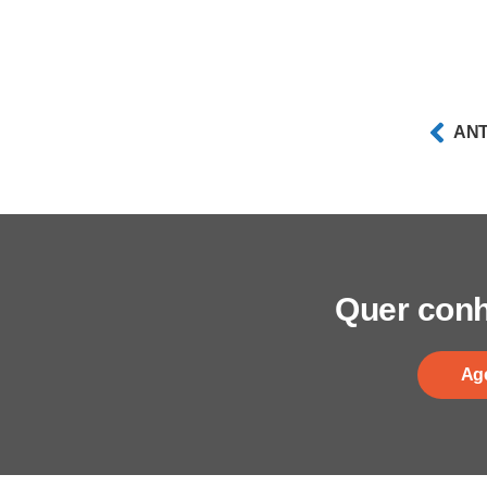
ANT
Quer conh
Ag