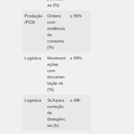
as (%)
Produção
Ordens
≥ 95%
/PCM
com
evidência
de
consumo
(%)
Logística
Moviment
≥ 99%
ações
com
documen
tação ok
(%)
Logística
SLA para
≤ 48h
correção
de
divergênc
ias (h)