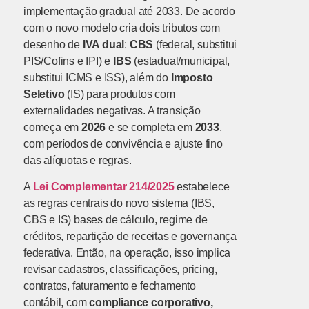
implementação gradual até 2033. De acordo
com o novo modelo cria dois tributos com
desenho de
IVA dual
:
CBS
(federal, substitui
PIS/Cofins e IPI) e
IBS
(estadual/municipal,
substitui ICMS e ISS), além do
Imposto
Seletivo
(IS) para produtos com
externalidades negativas. A transição
começa em
2026
e se completa em
2033
,
com períodos de convivência e ajuste fino
das alíquotas e regras.
A
Lei Complementar 214/2025
estabelece
as regras centrais do novo sistema (IBS,
CBS e IS) bases de cálculo, regime de
créditos, repartição de receitas e governança
federativa. Então, na operação, isso implica
revisar cadastros, classificações, pricing,
contratos, faturamento e fechamento
contábil, com
compliance corporativo,