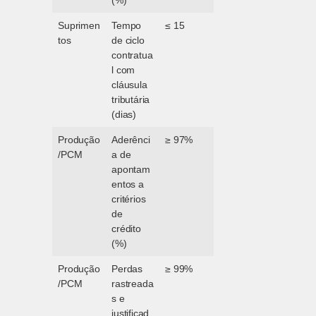
(%)
Suprimen
Tempo
≤ 15
tos
de ciclo
contratua
l com
cláusula
tributária
(dias)
Produção
Aderênci
≥ 97%
/PCM
a de
apontam
entos a
critérios
de
crédito
(%)
Produção
Perdas
≥ 99%
/PCM
rastreada
s e
justificad