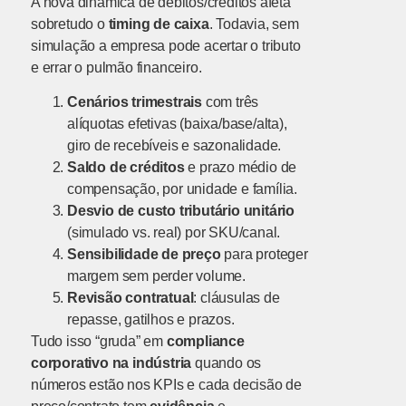
A nova dinâmica de débitos/créditos afeta
sobretudo o
timing de caixa
. Todavia, sem
simulação a empresa pode acertar o tributo
e errar o pulmão financeiro.
Cenários trimestrais
com três
alíquotas efetivas (baixa/base/alta),
giro de recebíveis e sazonalidade.
Saldo de créditos
e prazo médio de
compensação, por unidade e família.
Desvio de custo tributário unitário
(simulado vs. real) por SKU/canal.
Sensibilidade de preço
para proteger
margem sem perder volume.
Revisão contratual
: cláusulas de
repasse, gatilhos e prazos.
Tudo isso “gruda” em
compliance
corporativo na indústria
quando os
números estão nos KPIs e cada decisão de