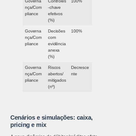
Governa
Controles
100%
nça/Com
-chave
pliance
efetivos
(%)
Governa
Decisões
100%
nça/Com
com
pliance
evidência
anexa
(%)
Governa
Riscos
Decresce
nça/Com
abertos/
nte
pliance
mitigados
(nº)
Cenários e simulações: caixa,
pricing e mix