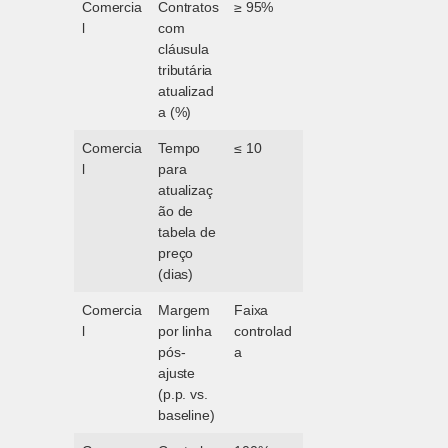
Comercia
Contratos
≥ 95%
l
com
cláusula
tributária
atualizad
a (%)
Comercia
Tempo
≤ 10
l
para
atualizaç
ão de
tabela de
preço
(dias)
Comercia
Margem
Faixa
l
por linha
controlad
pós-
a
ajuste
(p.p. vs.
baseline)