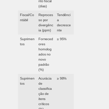
nto fiscal
(dias)
Fiscal/Co
Reproces
Tendênci
ntábil
so por
a
divergênc
decresce
ia (ppm)
nte
Suprimen
Forneced
≥ 95%
tos
ores
homolog
ados no
novo
padrão
(%)
Suprimen
Acurácia
≥ 98%
tos
de
classifica
ção de
itens
críticos