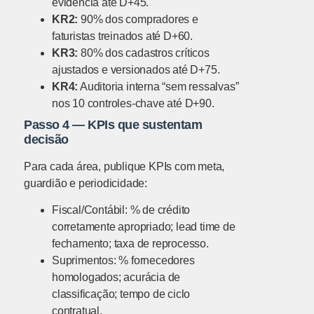
evidência até D+45.
KR2:
90% dos compradores e
faturistas treinados até D+60.
KR3:
80% dos cadastros críticos
ajustados e versionados até D+75.
KR4:
Auditoria interna “sem ressalvas”
nos 10 controles-chave até D+90.
Passo 4 — KPIs que sustentam
decisão
Para cada área, publique KPIs com meta,
guardião e periodicidade:
Fiscal/Contábil: % de crédito
corretamente apropriado; lead time de
fechamento; taxa de reprocesso.
Suprimentos: % fornecedores
homologados; acurácia de
classificação; tempo de ciclo
contratual.