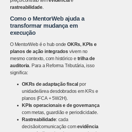
preço/contrato tem
evidência
e
rastreabilidade
.
Como o MentorWeb ajuda a
transformar mudança em
execução
O MentorWeb é o hub onde
OKRs, KPIs e
planos de ação integrados
vivem no
mesmo contexto, com histórico e
trilha de
auditoria
. Para a Reforma Tributária, isso
significa:
OKRs de adaptação fiscal
por
unidade/área desdobrados em KRs e
planos (FCA + 5W2H).
KPIs operacionais e de governança
com metas, guardião e periodicidade.
Rastreabilidade
: cada
decisão/comunicação com
evidência