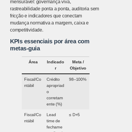
mensurável: governança viva,
rastreabilidade ponta a ponta, auditoria sem
fricção e indicadores que conectam
mudança normativa a margem, caixa e
competitividade.
KPIs essenciais por área com
metas-guia
Área
Indicado
Meta /
r
Objetivo
Fiscal/Co
Crédito
98–100%
ntábil
apropriad
o
corretam
ente (%)
Fiscal/Co
Lead
≤ D+5
ntábil
time de
fechame