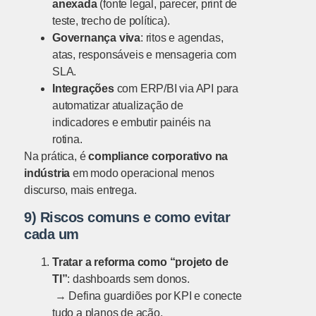
anexada
(fonte legal, parecer, print de
teste, trecho de política).
Governança viva
: ritos e agendas,
atas, responsáveis e mensageria com
SLA.
Integrações
com ERP/BI via API para
automatizar atualização de
indicadores e embutir painéis na
rotina.
Na prática, é
compliance corporativo na
indústria
em modo operacional menos
discurso, mais entrega.
9) Riscos comuns e como evitar
cada um
Tratar a reforma como “projeto de
TI”
: dashboards sem donos.
→ Defina guardiões por KPI e conecte
tudo a planos de ação.