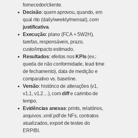
fornecedor/cliente.
Decisão
: quem aprovou, quando, em
qual rito (daily/weekly/mensal), com
justificativa
.
Execução
: plano (FCA + 5W2H),
tarefas, responsáveis, prazo,
custo/impacto estimado.
Resultados
: efeitos nos
KPIs
(ex.:
queda de não conformidade, lead time
de fechamento), data de medição e
comparativo vs. baseline.
Versão
: histórico de alterações (v1,
v1.1, v1.2…), com
diff
e carimbo de
tempo.
Evidências anexas
: prints, relatórios,
arquivos .xml/.pdf de NFs, contratos
atualizados, export de testes do
ERP/BI.